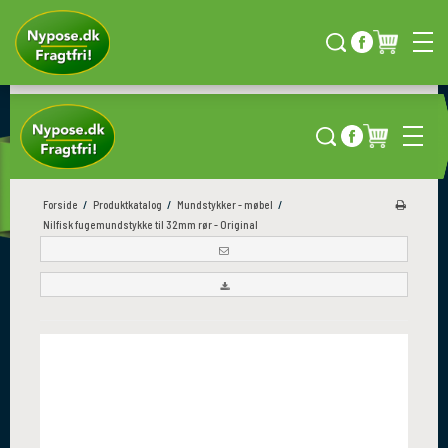
NG
HURTIG LEVERING
KÆMPE UDVALG
Direkte til døren
Over 4000 produkter
Forside
/
Produktkatalog
/
Mundstykker - møbel
/
Nilfisk fugemundstykke til 32mm rør - Original