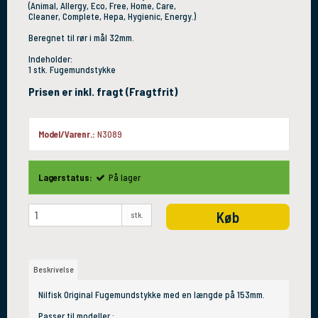
(Animal, Allergy, Eco, Free, Home, Care,
Cleaner, Complete, Hepa, Hygienic, Energy.)
Beregnet til rør i mål 32mm.
Indeholder:
1 stk. Fugemundstykke
Prisen er inkl. fragt (Fragtfrit)
Model/Varenr.:
N3089
Lagerstatus:
På lager
Køb
stk.
Beskrivelse
Nilfisk Original Fugemundstykke med en længde på 153mm.
Passer til modeller.: