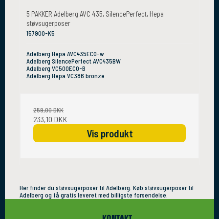
5 PAKKER Adelberg AVC 435, SilencePerfect, Hepa
støvsugerposer
157900-K5
Adelberg Hepa AVC435ECO-w
Adelberg SilencePerfect AVC435BW
Adelberg VC500ECO-B
Adelberg Hepa VC386 bronze
259,00 DKK
233,10 DKK
Vis produkt
Her finder du støvsugerposer til Adelberg. Køb støvsugerposer til
Adelberg og få gratis leveret med billigste forsendelse.