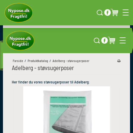
GRATIS LEVERING
HURTIG LEVERING
ål?
i hele Danmark
Direkte til døren
Forside
/
Produktkatalog
/
Adelberg - støvsugerposer
Adelberg - støvsugerposer
Her finder du vores støvsugerposer til Adelberg: