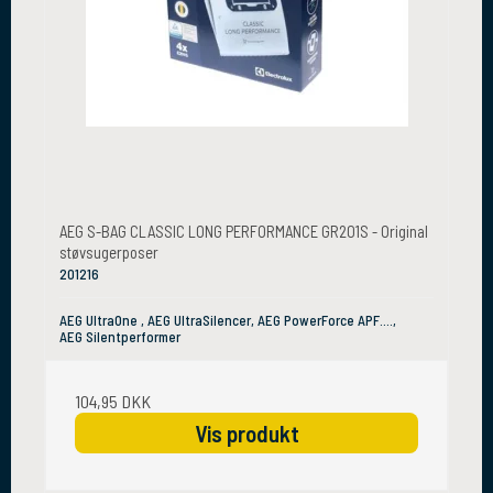
AEG S-BAG CLASSIC LONG PERFORMANCE GR201S - Original
støvsugerposer
201216
AEG UltraOne , AEG UltraSilencer, AEG PowerForce APF....,
AEG Silentperformer
104,95 DKK
Vis produkt