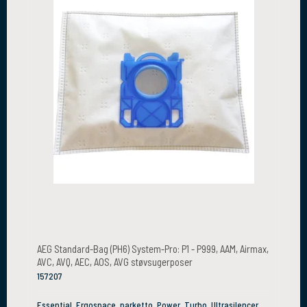
AEG Standard-Bag (PH6) System-Pro: P1 - P999, AAM, Airmax,
AVC, AVQ, AEC, AOS, AVG støvsugerposer
157207
Essential, Ergospace, parketto, Power, Turbo, Ultrasilencer