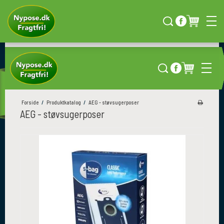
NG
HURTIG LEVERING
KÆMPE UDVALG
Direkte til døren
Over 4000 produkter
Forside
/
Produktkatalog
/
AEG - støvsugerposer
AEG - støvsugerposer