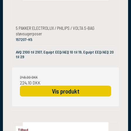
5 PAKKER ELECTROLUX / PHILIPS / VOLTA S-BAG
støvsugerposer
157207-K5
AVQ 2100 til 2107, Equipt EEQ/AEQ 10 til 19, Eguipt EEQ/AEQ 20
til 29
249,00 DKK
224,10 DKK
Vis produkt
Tilbud