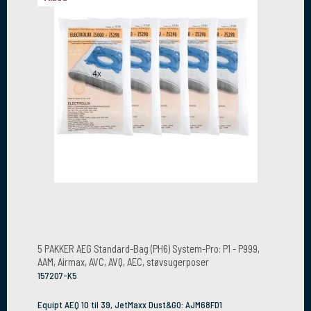
5 PAKKER AEG Standard-Bag (PH6) System-Pro: P1 - P999,
AAM, Airmax, AVC, AVQ, AEC, støvsugerposer
157207-K5
Equipt AEQ 10 til 39, JetMaxx Dust&GO: AJM68FD1