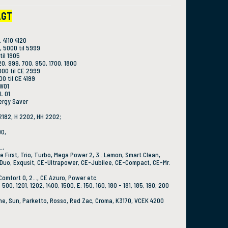
AGT
 4110 4120
 5000 til 5999
il 1905
, 999, 700, 950, 1700, 1800
00 til CE 2999
0 til CE 4199
W01
L 01
ergy Saver
2182, H 2202, HH 2202;
00,
.,
e First, Trio, Turbo, Mega Power 2, 3...Lemon, Smart Clean,
, Duo, Exqusit, CE-Ultrapower, CE-Jubilee, CE-Compact, CE-Mr.
omfort 0, 2..., CE Azuro, Power etc.
 500, 1201, 1202, 1400, 1500, E: 150, 160, 180 - 181, 185, 190, 200
ine, Sun, Parketto, Rosso, Red Zac, Croma, K3170, VCEK 4200