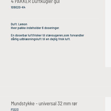
4 PAKKER Duftkugler gul
109020-K4
Duft: Lemon
Hver pakke indeholder 6 doseringer.
En doserbar luftfrisker til støvsugeren,som forvandler
dårlig udblæsningsluft til en dejlig frisk luft.
Mundstykke - universal 32 mm rør
F1223