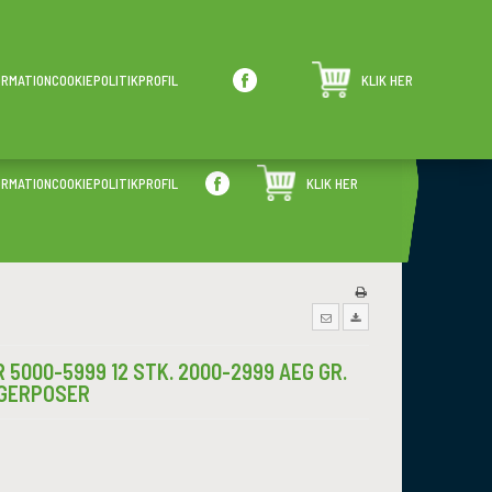
ALTID GODE PRISER
KUNDESERVICE
ORMATION
COOKIEPOLITIK
PROFIL
KLIK HER
Store rabatter hver dag
Har du spørgsmål?
ORMATION
COOKIEPOLITIK
PROFIL
KLIK HER
 5000-5999 12 STK. 2000-2999 AEG GR.
GERPOSER