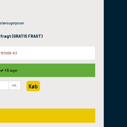
r støvsugerposer
l. fragt (GRATIS FRAGT)
157006-K3
På lager
Køb
stk.