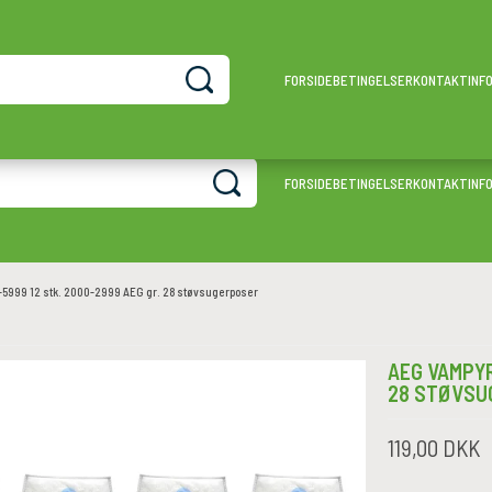
KÆMPE UDVALG
SIKKER BETALING
FORSIDE
BETINGELSER
KONTAKT
INF
Over 4000 produkter
Køb med sikkerhed
FORSIDE
BETINGELSER
KONTAKT
INF
5999 12 stk. 2000-2999 AEG gr. 28 støvsugerposer
AEG VAMPYR
28 STØVSU
119,00 DKK