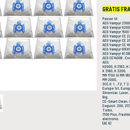
GRATIS FR
Passer til:
AEG Vampyr 2300,
AEG Vampyr 5200,
AEG Vampyr 1500 t
AEG Vampyr CE 220
AEG Vampyr CE 20
AEG Vampyr CE 410
AEG Vampyr 61EK
AEG Vampyr 61 DB
AEG CE1400B , En
AEG:
H2000, H 2162, H 
K 3180, K 3200,
MM 1700 til MM 18
MM 2000,
SCE.0. 1...,T2, T 2..
Europe 1st, Europ
Silverstar, Luxor
Big,
CE-Smart Clean, C
Exquisit: 200, 217,
Turbo,
1700 Plus, Freshl
electronic.
(AE 6)