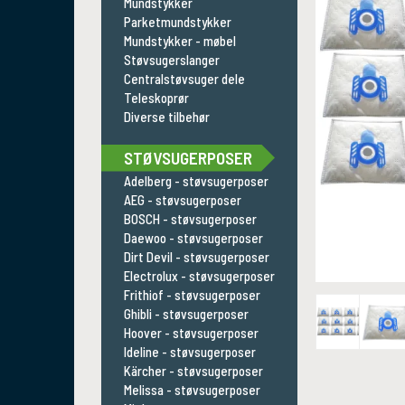
Mundstykker
Parketmundstykker
Mundstykker - møbel
Støvsugerslanger
Centralstøvsuger dele
Teleskoprør
Diverse tilbehør
STØVSUGERPOSER
Adelberg - støvsugerposer
AEG - støvsugerposer
BOSCH - støvsugerposer
Daewoo - støvsugerposer
Dirt Devil - støvsugerposer
Electrolux - støvsugerposer
Frithiof - støvsugerposer
Ghibli - støvsugerposer
Hoover - støvsugerposer
Ideline - støvsugerposer
Kärcher - støvsugerposer
Melissa - støvsugerposer