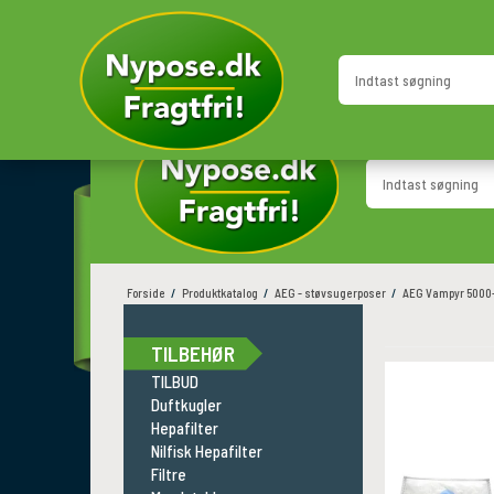
GRATIS LEVERING
HURTIG LEVERING
i hele Danmark
Direkte til døren
Forside
/
Produktkatalog
/
AEG - støvsugerposer
/
AEG Vampyr 5000-
TILBEHØR
TILBUD
Duftkugler
Hepafilter
Nilfisk Hepafilter
Filtre