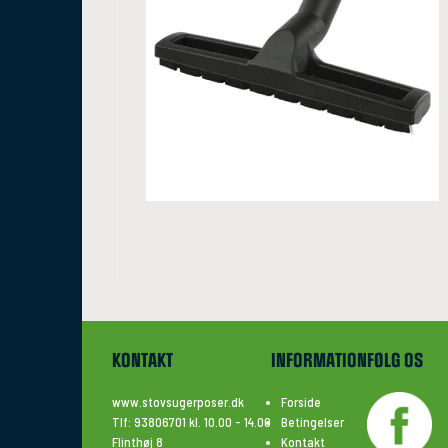
KONTAKT
INFORMATION
FØLG OS
www.stovsugerposer.dk
Forside
Tlf: 93806701 kl. 10.00 - 14.00
Betingelser
Flinthøj 8
Kontakt