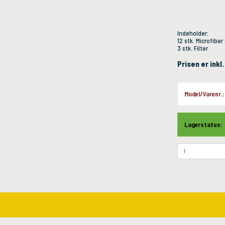
Indeholder:
12 stk. Microfibe
3 stk. Filter
Prisen er ink
Model/Varenr.:
Lagerstatus: