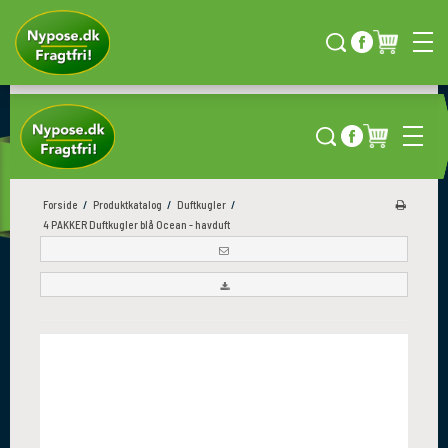
NG
HURTIG LEVERING
KÆMPE UDVALG
Direkte til døren
Over 4000 produkter
Forside
/
Produktkatalog
/
Duftkugler
/
4 PAKKER Duftkugler blå Ocean - havduft