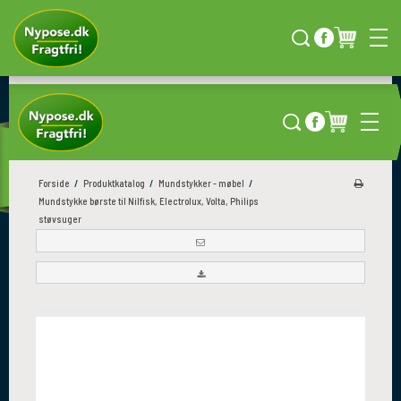
NG
HURTIG LEVERING
KÆMPE UDVALG
Direkte til døren
Over 4000 produkter
Forside
/
Produktkatalog
/
Mundstykker - møbel
/
Mundstykke børste til Nilfisk, Electrolux, Volta, Philips
støvsuger