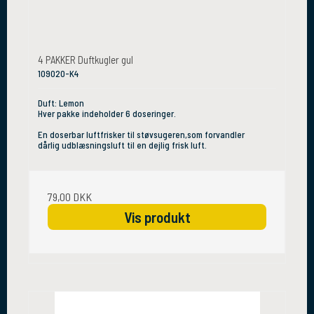
4 PAKKER Duftkugler gul
109020-K4
Duft: Lemon
Hver pakke indeholder 6 doseringer.
En doserbar luftfrisker til støvsugeren,som forvandler
dårlig udblæsningsluft til en dejlig frisk luft.
79,00 DKK
Vis produkt