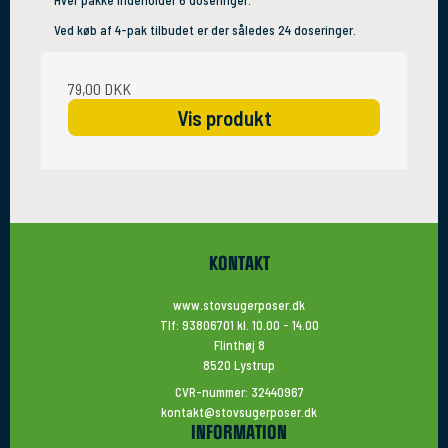
Hver pakke indeholder 6 doseringer.
Ved køb af 4-pak tilbudet er der således 24 doseringer.
79,00 DKK
Vis produkt
KONTAKT
www.stovsugerposer.dk
Tlf: 93806701 kl. 10.00 - 14.00
Flinthøj 8
8520 Lystrup
CVR-nummer: 32440967
kontakt@stovsugerposer.dk
INFORMATION