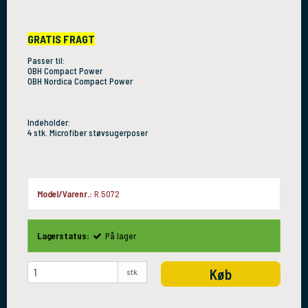
GRATIS FRAGT
Passer til:
OBH Compact Power
OBH Nordica Compact Power
Indeholder:
4 stk. Microfiber støvsugerposer
Model/Varenr.:
R.5072
Lagerstatus:
På lager
Køb
stk.