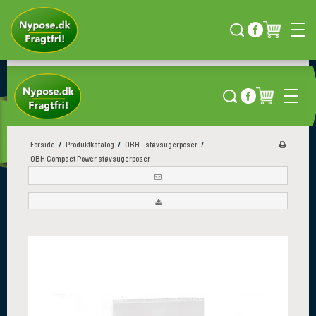
NG
HURTIG LEVERING
KÆMPE UDVALG
Direkte til døren
Over 4000 produkter
Forside
/
Produktkatalog
/
OBH - støvsugerposer
/
OBH Compact Power støvsugerposer