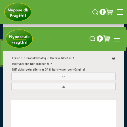
EVERING
HURTIG LEVERING
KÆMPE UDVALG
nmark
Direkte til døren
Over 4000 produkter
Forside
/
Produktkatalog
/
Diverse tilbehør
/
Højtryksrens Nilfisk tilbehør
/
Nilfisk lanse/mellemrør G4 til højtryksrenser - Original