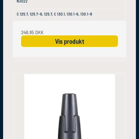
N3022
C 125.7, 125.7-6, 125.7, C 130.1, 130.1-6, 130.1-8
248,95 DKK
Vis produkt