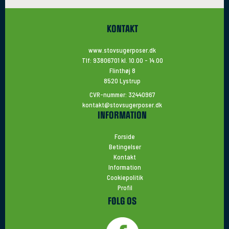
KONTAKT
www.stovsugerposer.dk
Tlf: 93806701 kl. 10.00 - 14.00
Flinthøj 8
8520 Lystrup
CVR-nummer: 32440967
kontakt@stovsugerposer.dk
INFORMATION
Forside
Betingelser
Kontakt
Information
Cookiepolitik
Profil
FØLG OS