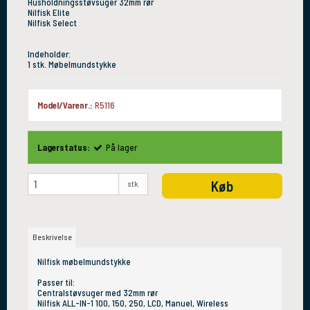
Husholdningsstøvsuger 32mm rør
Nilfisk Elite
Nilfisk Select
Indeholder:
1 stk. Møbelmundstykke
Model/Varenr.:
R5116
Lagerstatus:
På lager
Køb
stk.
Beskrivelse
Nilfisk møbelmundstykke
Passer til:
Centralstøvsuger med 32mm rør
Nilfisk ALL-IN-1 100, 150, 250, LCD, Manuel, Wireless