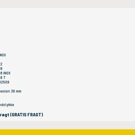
INOX
12
18
 18 INOX
18 T
002509
imesion 36 mm
undstykke
 fragt (GRATIS FRAGT)