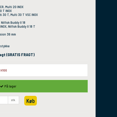
 CR, Multi 20 INOX
20 T INOX
ti 30 T, Multi 30 T VSC INOX
, Nilfisk Buddy II 18
 INOX, Nilfisk Buddy II 18 T
esion 36 mm
dstykke
fragt (GRATIS FRAGT)
H166
På lager
Køb
stk.