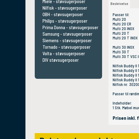
Miele - støvsugerposer
Beskrivelse
Nilfisk - støvsugerposer
OBH - støvsugerposer
Passer til:
Multi 20
Philips - støvsugerposer
Multi 20 CR
Prima Donna - støvsugerposer
Multi 20 INOX
Multi 20 T
Samsung - støvsugerposer
Multi 20 T INOX
Siemens - støvsugerposer
Tornado - støvsugerposer
Multi 30 INOX
Multi 30 T
Volta - støvsugerposer
Multi 30 T VSC 
DIV støvsugerposer
Nilfisk Buddy II 
Nilfisk Buddy II 
Nilfisk Buddy II
Nilfisk Buddy II 
Nilfisk nr. 302
Passer til rørd
Indeholder:
1 Stk. Møbel m
Prisen inkl.