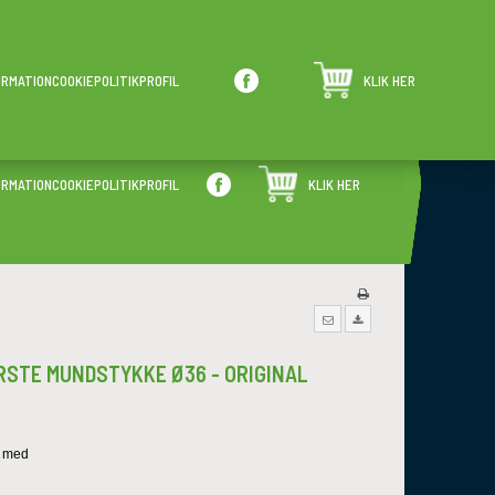
ALTID GODE PRISER
KUNDESERVICE
ORMATION
COOKIEPOLITIK
PROFIL
KLIK HER
Store rabatter hver dag
Har du spørgsmål?
ORMATION
COOKIEPOLITIK
PROFIL
KLIK HER
RSTE MUNDSTYKKE Ø36 - ORIGINAL