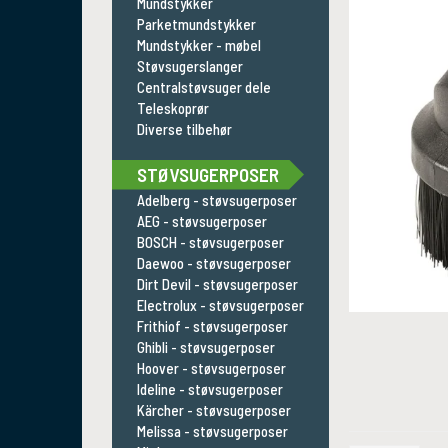
Mundstykker
Parketmundstykker
Mundstykker - møbel
Støvsugerslanger
Centralstøvsuger dele
Teleskoprør
Diverse tilbehør
STØVSUGERPOSER
Adelberg - støvsugerposer
AEG - støvsugerposer
BOSCH - støvsugerposer
Daewoo - støvsugerposer
Dirt Devil - støvsugerposer
Electrolux - støvsugerposer
Frithiof - støvsugerposer
Ghibli - støvsugerposer
Hoover - støvsugerposer
Ideline - støvsugerposer
Kärcher - støvsugerposer
Melissa - støvsugerposer