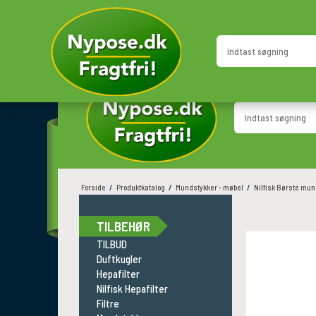
GRATIS LEVERING
HURTIG LEVERING
i hele Danmark
Direkte til døren
Forside
/
Produktkatalog
/
Mundstykker - møbel
/
Nilfisk Børste mun
TILBEHØR
TILBUD
Duftkugler
Hepafilter
Nilfisk Hepafilter
Filtre