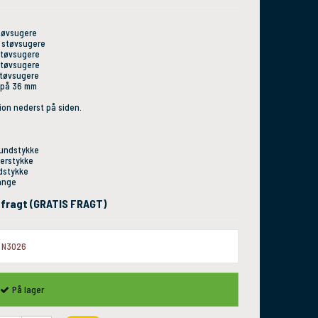
støvsugere
6 støvsugere
 støvsugere
 støvsugere
støvsugere
r på 36 mm
ion nederst på siden.
mundstykke
derstykke
ndstykke
lange
l. fragt (GRATIS FRAGT)
N3026
På lager