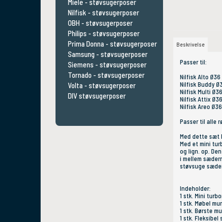
Miele - støvsugerposer
Nilfisk - støvsugerposer
OBH - støvsugerposer
Philips - støvsugerposer
Prima Donna - støvsugerposer
Beskrivelse
Samsung - støvsugerposer
Passer til:
Siemens - støvsugerposer
Tornado - støvsugerposer
Nilfisk Alto Ø3
Nilfisk Buddy 
Volta - støvsugerposer
Nilfisk Multi Ø
DIV støvsugerposer
Nilfisk Attix Ø
Nilfisk Areo Ø3
Passer til alle 
Med dette sæt k
Med et mini t
og lign. op. De
i mellem sæder
støvsuge sædern
Indeholder:
1 stk. Mini tur
1 stk. Møbel m
1 stk. Børste m
1 stk. Fleksibel