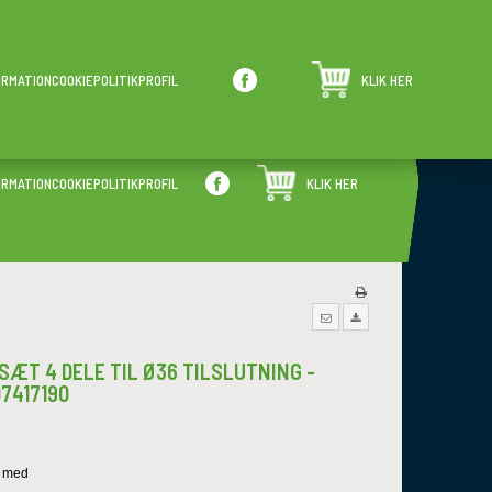
ALTID GODE PRISER
KUNDESERVICE
ORMATION
COOKIEPOLITIK
PROFIL
KLIK HER
Store rabatter hver dag
Har du spørgsmål?
ORMATION
COOKIEPOLITIK
PROFIL
KLIK HER
LSÆT 4 DELE TIL Ø36 TILSLUTNING -
07417190