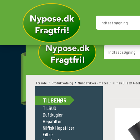
GRATIS LEVERING
HURTIG LEVERING
i hele Danmark
Direkte til døren
Forside
/
Produktkatalog
/
Mundstykker - møbel
/
Nilfisk Bilsæt 4 del
TILBEHØR
TILBUD
Duftkugler
Hepafilter
Nilfisk Hepafilter
Filtre