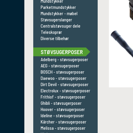
Mundstykker
Parketmundstykker
Mundstykker - møbel
Støvsugerslanger
Centralstøvsuger dele
Teleskoprør
Diverse tilbehør
STØVSUGERPOSER
Adelberg - støvsugerposer
AEG - støvsugerposer
BOSCH - støvsugerposer
Daewoo - støvsugerposer
Dirt Devil - støvsugerposer
Electrolux - støvsugerposer
Frithiof - støvsugerposer
Ghibli - støvsugerposer
Hoover - støvsugerposer
Ideline - støvsugerposer
Kärcher - støvsugerposer
Melissa - støvsugerposer