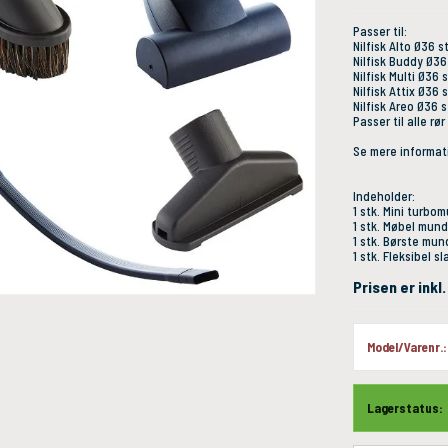
Passer til:
Nilfisk Alto Ø36 
Nilfisk Buddy Ø3
Nilfisk Multi Ø36
Nilfisk Attix Ø36
Nilfisk Areo Ø36 
Passer til alle rø
Se mere informat
Indeholder:
1 stk. Mini turbo
1 stk. Møbel mun
1 stk. Børste mu
1 stk. Fleksibel s
Prisen er ink
Model/Varenr.:
Lagerstatus: