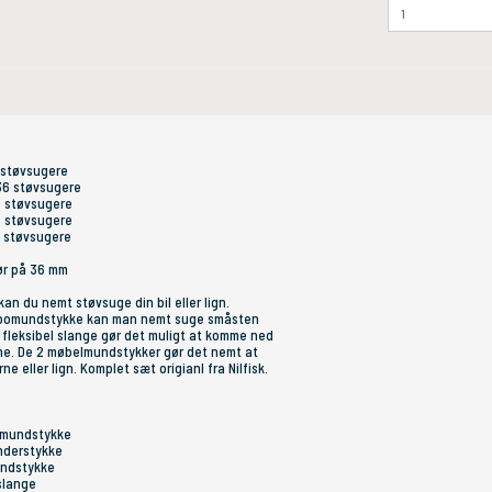
6 støvsugere
Ø36 støvsugere
36 støvsugere
36 støvsugere
6 støvsugere
rør på 36 mm
an du nemt støvsuge din bil eller lign.
urbomundstykke kan man nemt suge småsten
n fleksibel slange gør det muligt at komme ned
ne. De 2 møbelmundstykker gør det nemt at
e eller lign. Komplet sæt origianl fra Nilfisk.
bomundstykke
understykke
undstykke
 slange